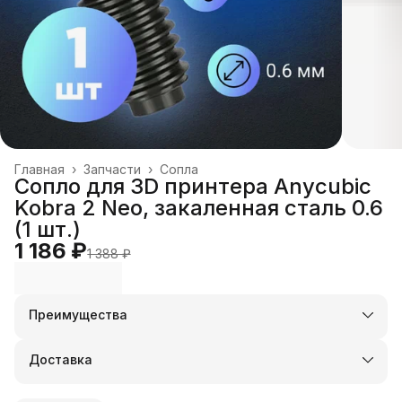
Главная
›
Запчасти
›
Сопла
Сопло для 3D принтера Anycubic
Kobra 2 Neo, закаленная сталь 0.6
(1 шт.)
1 186 ₽
1 388 ₽
Преимущества
Оплата частями в Сплит
Доставка в пункты выдачи или до двери
Доставка
Удобный возврат