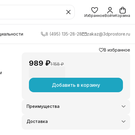
Избранное
Войти
Корзина
циальности
8 (495) 135-28-28
zakaz@3dprostore.ru
В избранное
989 ₽
1 158 ₽
м
Добавить в корзину
Преимущества
Оплата частями в Сплит
Доставка в пункты выдачи или до двери
Доставка
Удобный возврат