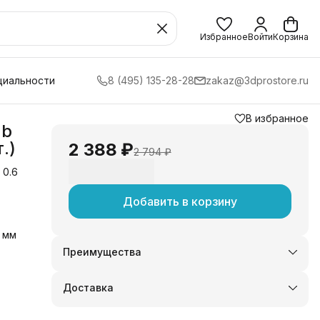
Избранное
Войти
Корзина
циальности
8 (495) 135-28-28
zakaz@3dprostore.ru
В избранное
ab
.)
2 388 ₽
2 794 ₽
 0.6
Добавить в корзину
 мм
Преимущества
Оплата частями в Сплит
Доставка в пункты выдачи или до двери
Доставка
Удобный возврат