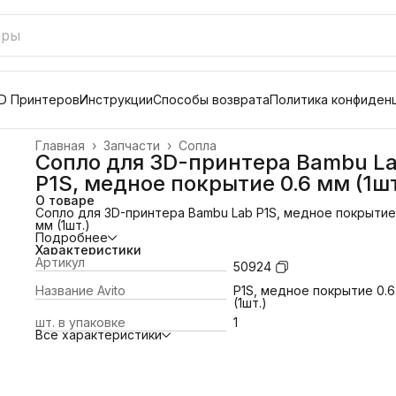
D Принтеров
Инструкции
Способы возврата
Политика конфиден
Главная
›
Запчасти
›
Сопла
Сопло для 3D-принтера Bambu L
P1S, медное покрытие 0.6 мм (1шт
О товаре
Сопло для 3D-принтера Bambu Lab P1S, медное покрытие
мм (1шт.)
Подробнее
Характеристики
Артикул
50924
Название Avito
P1S, медное покрытие 0.6
(1шт.)
шт. в упаковке
1
Все характеристики