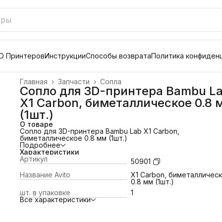
D Принтеров
Инструкции
Способы возврата
Политика конфиден
Главная
›
Запчасти
›
Сопла
Сопло для 3D-принтера Bambu L
X1 Carbon, биметаллическое 0.8 
(1шт.)
О товаре
Сопло для 3D-принтера Bambu Lab X1 Carbon,
биметаллическое 0.8 мм (1шт.)
Подробнее
Характеристики
Артикул
50901
Название Avito
X1 Carbon, биметалличес
0.8 мм (1шт.)
шт. в упаковке
1
Все характеристики