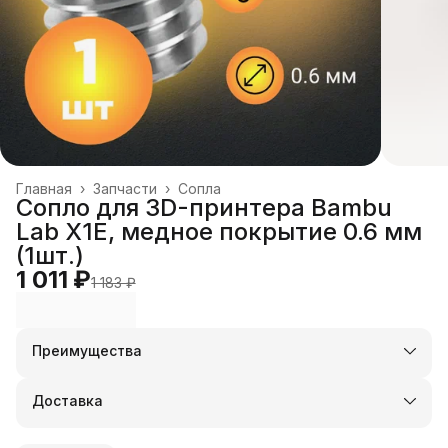
Главная
›
Запчасти
›
Сопла
Сопло для 3D-принтера Bambu
Lab X1E, медное покрытие 0.6 мм
(1шт.)
1 011 ₽
1 183 ₽
Преимущества
Оплата частями в Сплит
Доставка в пункты выдачи или до двери
Доставка
Удобный возврат