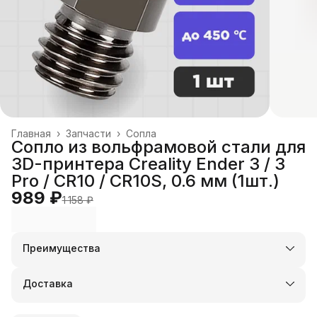
Главная
›
Запчасти
›
Сопла
Сопло из вольфрамовой стали для
3D-принтера Creality Ender 3 / 3
Pro / CR10 / CR10S, 0.6 мм (1шт.)
989 ₽
1 158 ₽
Преимущества
Оплата частями в Сплит
Доставка в пункты выдачи или до двери
Доставка
Удобный возврат