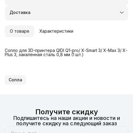
Оплата частями в Сплит
Доставка в пункты выдачи или до двери
Доставка
Удобный возврат
О товаре
Характеристики
Сопло для 3D-принтера QIDI Q1-pro/ X-Smart 3/ X-Max 3/ X-
Plus 3, закаленная сталь 0,8 мм (1 шт.)
Сопла
Получите скидку
Подпишитесь на наши акции и новости и
получите скидку на следующий заказ