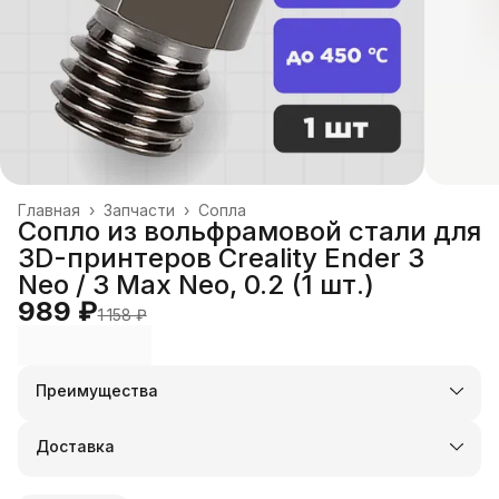
Главная
›
Запчасти
›
Сопла
Сопло из вольфрамовой стали для
3D-принтеров Creality Ender 3
Neo / 3 Max Neo, 0.2 (1 шт.)
989 ₽
1 158 ₽
Преимущества
Оплата частями в Сплит
Доставка в пункты выдачи или до двери
Доставка
Удобный возврат