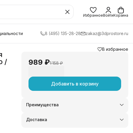
Избранное
Войти
Корзина
циальности
8 (495) 135-28-28
zakaz@3dprostore.ru
В избранное
я
 /
989 ₽
1 158 ₽
Добавить в корзину
Преимущества
Оплата частями в Сплит
Доставка в пункты выдачи или до двери
Доставка
Удобный возврат