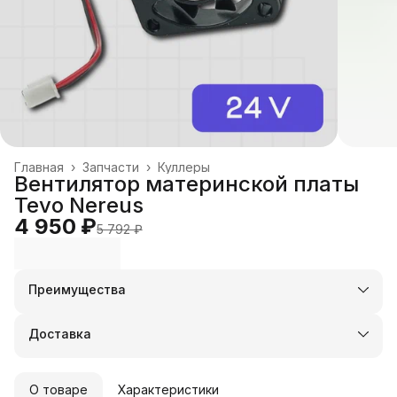
Главная
›
Запчасти
›
Куллеры
Вентилятор материнской платы
Tevo Nereus
4 950 ₽
5 792 ₽
Преимущества
Оплата частями в Сплит
Доставка в пункты выдачи или до двери
Доставка
Удобный возврат
О товаре
Характеристики