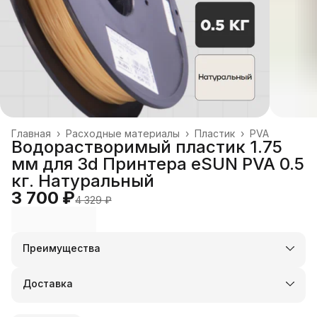
Главная
›
Расходные материалы
›
Пластик
›
PVA
Водорастворимый пластик 1.75
мм для 3d Принтера eSUN PVA 0.5
кг. Натуральный
3 700 ₽
4 329 ₽
Преимущества
Оплата частями в Сплит
Доставка в пункты выдачи или до двери
Доставка
Удобный возврат