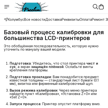
Колумбус
Все новости
Доставка
Реквизиты
Оплата
Ремонт 3
Базовый процесс калибровки для
большинства LCD-принтеров
Это обобщённая последовательность, которую нужно
уточнить по мануалу вашей модели.
Подготовка
: Убедитесь, что стол принтера
чист и 
сух
, а экран
защищён плёнкой
. Ослабьте винты
крепления платформы.
Подготовка прокладки
: Вам понадобится предмет
известной толщины — стандартный лист бумаги (0.1
мм), визитка или фирменный калибровочный щуп.
Вызов режима калибровки
: Через меню принтера
найдите пункт «Калибровка», «Установка Z=0» или
«Set Z=0».
Запуск процесса
: Принтер опустит платформу вниз.